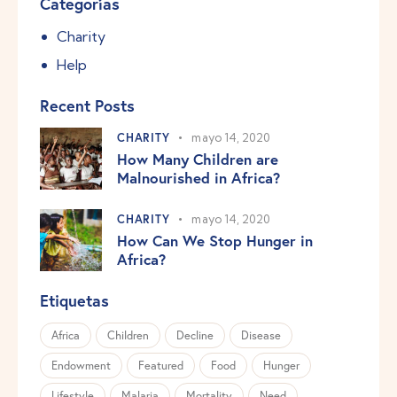
Categorías
Charity
Help
Recent Posts
CHARITY
mayo 14, 2020
How Many Children are
Malnourished in Africa?
CHARITY
mayo 14, 2020
How Can We Stop Hunger in
Africa?
Etiquetas
Africa
Children
Decline
Disease
Endowment
Featured
Food
Hunger
Lifestyle
Malaria
Mortality
Need