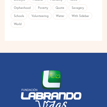
Orphanhood
Poverty
Quote
Savagery
Schools
Volunteering
Water
With Sidebar
World