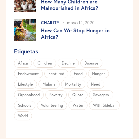
How Many Children are
Malnourished in Africa?
CHARITY
mayo 14, 2020
How Can We Stop Hunger in
Africa?
Etiquetas
Africa
Children
Decline
Disease
Endowment
Featured
Food
Hunger
Lifestyle
Malaria
Mortality
Need
Orphanhood
Poverty
Quote
Savagery
Schools
Volunteering
Water
With Sidebar
World